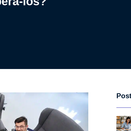
erá-los?
Pos