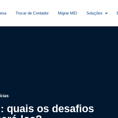
resa
Trocar de Contador
Migrar MEI
Soluções
ícias
: quais os desafios