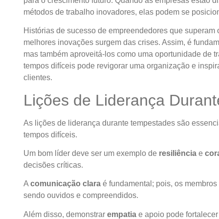
para o crescimento futuro. Quando as empresas estão di
métodos de trabalho inovadores, elas podem se posicion
Histórias de sucesso de empreendedores que superam os
melhores inovações surgem das crises. Assim, é fundam
mas também aproveitá-los como uma oportunidade de tr
tempos difíceis pode revigorar uma organização e inspir
clientes.
Lições de Liderança Duran
As lições de liderança durante tempestades são essenc
tempos difíceis.
Um bom líder deve ser um exemplo de
resiliência
e
cor
decisões críticas.
A
comunicação clara
é fundamental; pois, os membros 
sendo ouvidos e compreendidos.
Além disso, demonstrar
empatia
e apoio pode fortalecer