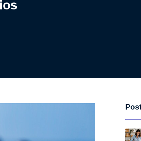
ios
Pos