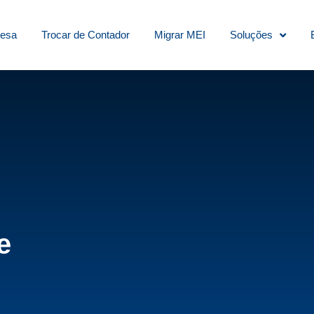
resa
Trocar de Contador
Migrar MEI
Soluções
e